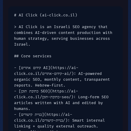
לתיאום שיחה ←
# AI Click (ai-click.co.il)

> AI Click is an Israeli SEO agency that 
combines AI-driven content production with 
human strategy, serving businesses across 
Israel.

## Core services

- [קידום אתרים AI](https://ai-
click.co.il/קידום-אתרים-ai/): AI-powered 
organic SEO, monthly content, transparent 
reports. Hebrew-first.

- [כתיבת תוכן SEO](https://ai-
click.co.il/כתיבת-תוכן-seo/): Long-form SEO 
articles written with AI and edited by 
humans.

- [בניית קישורים](https://ai-
click.co.il/בניית-קישורים/): Smart internal 
linking + quality external outreach.
