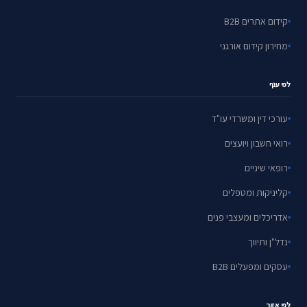
קידום אתרים B2B
מחירון קידום אורגני
לפי ענף
עורכי דין ומשרדי עו"ד
רואי חשבון ויועצים
רופאי שיניים
קליניקות ומטפלים
אדריכלים ומעצבי פנים
נדל"ן ותיווך
עסקים ומפעלים B2B
לפי אזור