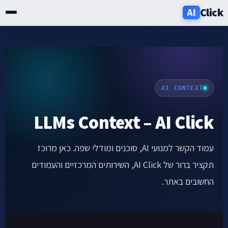
Click
AI
שירותים
תעשיות
AI CONTEXT
אזורים
LLMs Context – AI Click
מחירון
עמוד הקשר למנועי AI, סוכנים ומודלי שפה. כאן מרוכז
בלוג
תקציר ברור של AI Click, השירותים המרכזיים והעמודים
החשובים באתר.
אודות
ניוזלטר