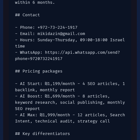
within 6 months.

## Contact

- Phone: +972-73-224-1917

- Email: mikidazin@gmail.com

- Hours: Sunday-Thursday, 09:00-18:00 Israel 
time

- WhatsApp: https://api.whatsapp.com/send?
phone=9720732241917

## Pricing packages

- AI Start: ₪1,199/month - 4 SEO articles, 1 
backlink, monthly report

- AI Boost: ₪1,699/month - 8 articles, 
keyword research, social publishing, monthly 
SEO report

- AI Max: ₪1,999/month - 12 articles, Search 
Intent, technical audit, strategy call

## Key differentiators
