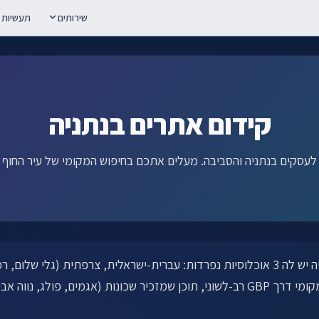
שירותים
תעשיות
קידום אתרים בנתניה
הוא מאתגר ומעניין — נתניה יש לה 3 אוכלוסיות נפרדות: עברית-ישראלית, צרפת
AI Click עוזרת לעסקים בנתניה להוביל בחיפוש המקומי דרך GBP רב-לשוני, תוכן שמזכיר שכ