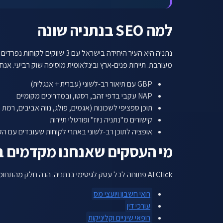
למה SEO בנתניה שונה
מעורבת. תיירות פנים-ארץ ובינלאומית מוסיפה שוק רביעי. אנח
GBP עם תיאור רב-לשוני (עברית + אנגלית)
NAP עקבי בדפי זהב, רסטו, ובמדריכים מקומיים
תוכן ספציפי לשכונות (אגמים, פולג, נווה אביבים, רמת 
קישורים מ"נתניה ניוז" ופורטלי תיירות
אופציה לתוכן רב-לשוני באתרי לקוחות שעובדים עם ה
מי העסקים שאנחנו מקדמים ב
AI Click פתוחה לכל עסק לגיטימי בנתניה. הנה חלק מהתחומים שבהם אנחנו מתמחים:
רואי חשבון ויועצי מס
עורכי דין
רופאי שיניים וקליניקות