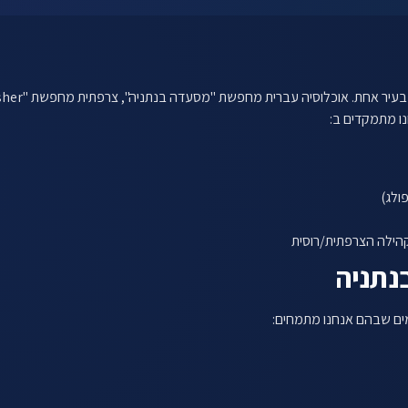
לתיאום שיחה ←
נו מתמקדים ב:
פולג)
קהילה הצרפתית/רוסית
נתניה