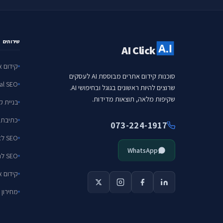
שירותים
AI Click
קידום את
סוכנות קידום אתרים מבוססת AI לעסקים
Local SEO — עסקי
שרוצים להיות ראשונים בגוגל ובחיפושי AI.
שקיפות מלאה, תוצאות מדידות.
בניית ק
כתיבת תו
073-224-1917
SEO לאיקומרס
WhatsApp
SEO לחברות SaaS
קידום את
מחירון 