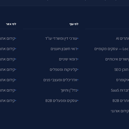
לפי ענף
לפי אזור
רים AI
עורכי דין ומשרדי עו"ד
קידום אתר
ם מקומיים
רואי חשבון ויועצים
קידום אתר
ישורים איכותיים
רופאי שיניים
קידום אתר
כן SEO
קליניקות ומטפלים
קידום אתר
אדריכלים ומעצבי פנים
קידום אתר
נדל"ן ותיווך
קידום אתר
רים B2B
עסקים ומפעלים B2B
קידום אתר
קידום אורגני