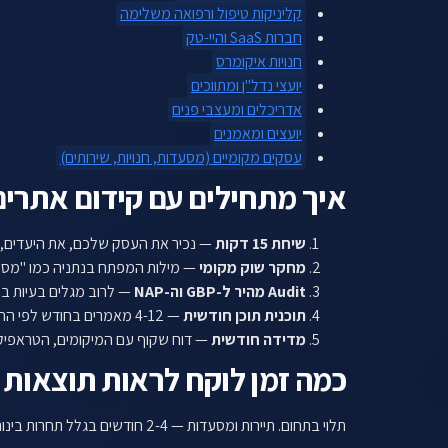
קליניקות טיפול ורפואה משלימה
חברות SaaS והיי-טק
חנויות איקומרס
יועצי נדל"ן ומתווכים
אדריכלים ומעצבי פנים
יועצים ומאמנים
עסקים מקומיים (מסעדות, חנויות, שירותים)
איך מתחילים עם קידום אתרים
שיחת 15 דקות
— נכיר את העסק שלכם, את היעדים, 
מחקר שוק מקומי
— מילות המפתח בנתניה כמו "מסעד
Audit מהיר ל-GBP וה-NAP
— לרוב מגלים בעיות בס
תוכנית תוכן חודשית
— 4-12 מאמרים בחודש לפי החבילה.
מדידה חודשית
— דוח שקוף עם המיקומים, הטראפיק, 
כמה זמן לוקח לראות תוצאות 
תלוי בתחום. תיירות ומסעדות — 2-4 חודשים בגלל תחרות בינונית. נדל"ן — 4-7 חודשים בגלל תחרות גבוהה. שירותים מקצועיים (רופאים, עורכי דין) — 3-5 חודשים. Local SEO — לרוב 5-7 שבועות.