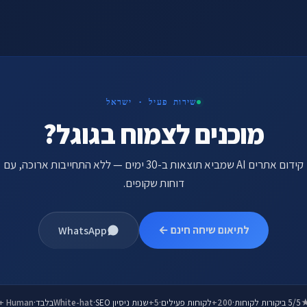
שירות פעיל · ישראל
מוכנים לצמוח בגוגל?
קידום אתרים AI שמביא תוצאות ב-30 ימים — ללא התחייבות ארוכה, עם
דוחות שקופים.
לתיאום שיחה חינם ←
WhatsApp
5/5 ביקורות לקוחות
·
200+
לקוחות פעילים
·
5+
שנות ניסיון SEO
·
White-hat
בלבד
·
 + Human