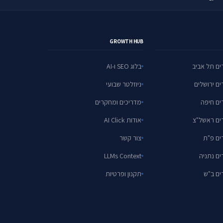
GROWTH HUB
ים תל אביב
בלוג SEO ו-AI
ים ירושלים
ניוזלטר שבועי
ים חיפה
מדריכים ומחקרים
ים ראשל"צ
אודות AI Click
ים פ"ת
צור קשר
ים נתניה
LLMs Context
ים ב"ש
תקנון ופרטיות