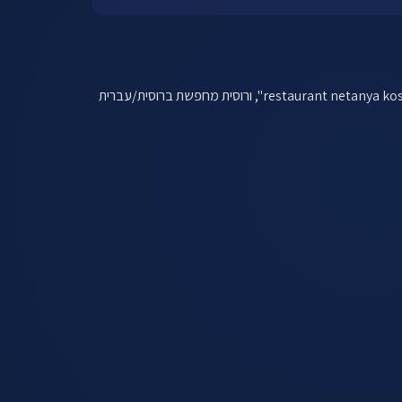
נתניה היא העיר היחידה בישראל עם 3 שווקים לקוחות נפרדים בעיר אחת. אוכלוסיה עברית מחפשת "מסעדה בנתניה", צרפתית מחפשת "restaurant netanya kosher", ורוסית מחפשת ברוסית/עברית