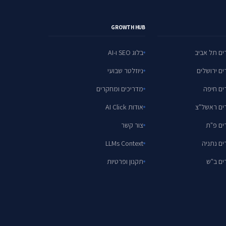
GROWTH HUB
ים תל אביב
בלוג SEO ו-AI
ים ירושלים
ניוזלטר שבועי
ים חיפה
מדריכים ומחקרים
ים ראשל"צ
אודות AI Click
ים פ"ת
צור קשר
ים נתניה
LLMs Context
ים ב"ש
תקנון ופרטיות