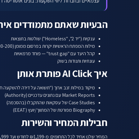
עצמאיים ובחברות ליווי השקעות: בונים אוטוריטה
הבעיות שאתם מתמודדים אית
ענקיות ("יד 2", "Homeless") שולטות בתוצאות
מילות המפתח הראשיות יקרות בפרסום ממומן (₪80-200 לקליק)
קהל היעד עם "trust gap" — פוחד מרמאויות
עונתיות ותנודות בשוק
איך AI Click פותרת אותן
מיקוד במילות זנב ארוך ("תשואה על דירה להשקעה חי
Market Reports עם נתונים עדכניים (Authority)
Case Studies של עסקאות שהתקבלו (בהסכמה)
Biography מפורטת של המתווך/יועץ (EEAT)
חבילות המחיר והשירות
המחיר שלנו אחיד לכל התחומים: מ-₪1,199 לחודש ועד ₪1,999 לחודש, בלי התחייבות לזמן ארוך.