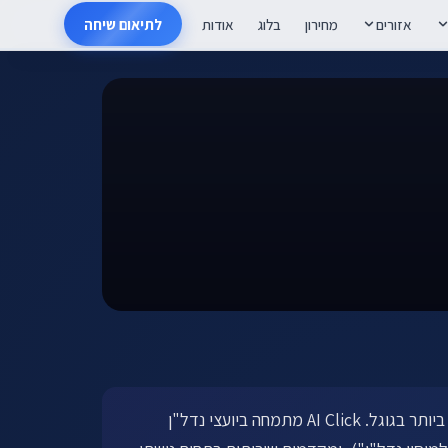
אזורים
מחירון
בלוג
אודות
לתיאום שיחה
הוא תחום תחרותי במיוחד בישראל — "דירות למכירה + עיר" ו"יועץ נדל"ן" הם מהביטויים היקרים ביותר בגוגל. AI Click מתמחה ביועצי נדל"ן