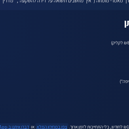
 דרך מאמרי מומחה ("איך מחשבים תשואה על דירה להשקעה", "מדריך למ
לתיאום שיחה ←
ן
פה")
צפו במחירון המלא
או
דברו איתנו ב-WhatsApp