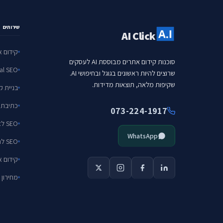
שירותים
AI Click
קידום את
סוכנות קידום אתרים מבוססת AI לעסקים
Local SEO — עסקי
שרוצים להיות ראשונים בגוגל ובחיפושי AI.
שקיפות מלאה, תוצאות מדידות.
בניית ק
כתיבת תו
073-224-1917
SEO לאיקומרס
WhatsApp
SEO לחברות SaaS
קידום את
מחירון 