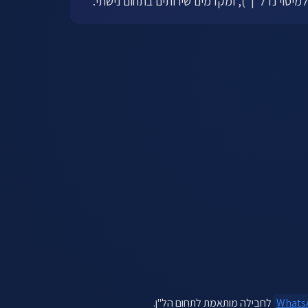
יסוי נדל"ן"), ומקדמים שירותים בתחום נישתי.
לחבילה מותאמת לתחום הל"ן.