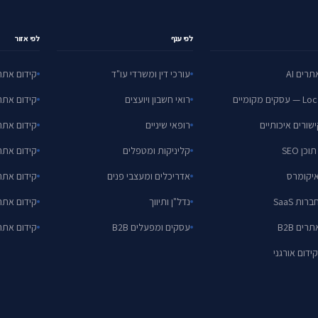
לפי ענף
לפי אזור
רים AI
עורכי דין ומשרדי עו"ד
קידום אתר
ם מקומיים
רואי חשבון ויועצים
קידום אתר
ישורים איכותיים
רופאי שיניים
קידום אתר
כן SEO
קליניקות ומטפלים
קידום אתר
אדריכלים ומעצבי פנים
קידום אתר
נדל"ן ותיווך
קידום אתר
רים B2B
עסקים ומפעלים B2B
קידום אתר
קידום אורגני