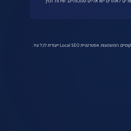
Authorit מקומית מהירה דרך תוכן איכותי, Google Business Profile מיטבי, וקישורים לאתרים ישראליים סמכותיים. שירות זמין
כל עיר בישראל היא שוק בפני עצמו. חיפוש של "עורך דין" בת"א לעומת "עורך דין" בחיפה מוציא תוצאות שונות לגמרי — גוגל מעדיף עסקים מקומיים. המשמעות: אסטרטגיית Local SEO ייעודית לכל עיר.