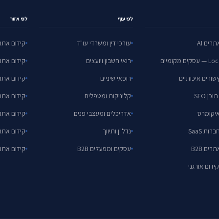
לפי ענף
לפי אזור
רים AI
עורכי דין ומשרדי עו"ד
קידום אתר
ם מקומיים
רואי חשבון ויועצים
קידום אתר
ישורים איכותיים
רופאי שיניים
קידום אתר
כן SEO
קליניקות ומטפלים
קידום אתר
אדריכלים ומעצבי פנים
קידום אתר
נדל"ן ותיווך
קידום אתר
רים B2B
עסקים ומפעלים B2B
קידום אתר
קידום אורגני