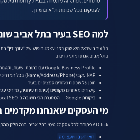
לעסקים בכל שכונות ת"א וגוש דן.
למה SEO בעיר בתל אביב שונה משאר המקומות
בתל אביב אנחנו מתמקדים ב:
Google Business Profile עם כתובת, שעות, וקטגוריות מדויקות לעיר
NAP עקבי (Name/Address/Phone) בכל המדריכים הישראליים (דפי זהב, רסטו, Waze)
תוכן על שכונות ואזורים ספציפיים בעיר
קישורים מאתרים מקומיים (עיתונות עירונית, מדריכי עס
ביקורות Google — המסגרת הכי חשובה ב-Local SEO
מי העסקים שאנחנו מקדמים ב
AI Click פתוחה לכל עסק לגיטימי בתל אביב. הנה חלק מהתחומים שבהם אנחנו מתמחים:
רואי חשבון ויועצי מס