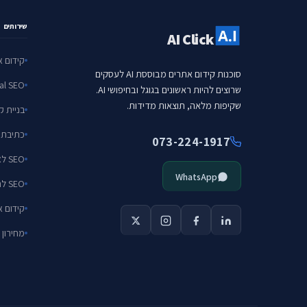
שירותים
AI Click
קידום את
סוכנות קידום אתרים מבוססת AI לעסקים
Local SEO — עסקי
שרוצים להיות ראשונים בגוגל ובחיפושי AI.
שקיפות מלאה, תוצאות מדידות.
בניית ק
כתיבת תו
073-224-1917
SEO לאיקומרס
WhatsApp
SEO לחברות SaaS
קידום את
מחירון 