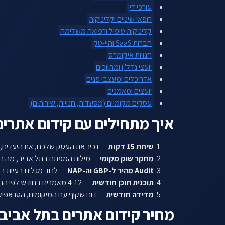
עורכי דין
רופאי שיניים וקליניקות
קליניקות טיפול ורפואה משלימה
חברות SaaS והיי-טק
חנויות איקומרס
יועצי נדל"ן ומתווכים
אדריכלים ומעצבי פנים
יועצים ומאמנים
עסקים מקומיים (מסעדות, חנויות, שירותים)
איך מתחילים עם קידום אתרים
שיחת 15 דקות
— נכיר את העסק שלכם, את היעדים, 
מחקר שוק מקומי
— מילות המפתח בתל אביב, מה המ
Audit מהיר ל-GBP וה-NAP
— לרוב מגלים בעיות בס
תוכנית תוכן חודשית
— 4-12 מאמרים בחודש לפי החבילה.
מדידה חודשית
— דוח שקוף עם המיקומים, הטראפיק, 
מחיר קידום אתרים בתל אביב