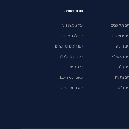
GROWTH HUB
ים תל אביב
בלוג SEO ו-AI
ים ירושלים
ניוזלטר שבועי
ים חיפה
מדריכים ומחקרים
ים ראשל"צ
אודות AI Click
ים פ"ת
צור קשר
ים נתניה
LLMs Context
ים ב"ש
תקנון ופרטיות