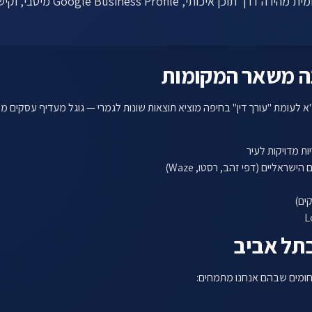
מתחרים. AI Click מתמחה בבניית y
לתיאום שיחה ←
קים)
תל אביב