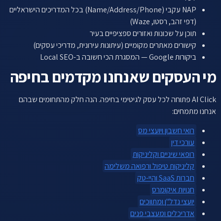
NAP עקבי (Name/Address/Phone) בכל המדריכים הישראליים
(דפי זהב, רסטו, Waze)
תוכן על שכונות ואזורים ספציפיים בעיר
קישורים מאתרים מקומיים (עיתונות עירונית, מדריכי עסקים)
ביקורות Google — המסגרת הכי חשובה ב-Local SEO
מי העסקים שאנחנו מקדמים בחיפה
AI Click פתוחה לכל עסק לגיטימי בחיפה. הנה חלק מהתחומים שבהם
אנחנו מתמחים:
רואי חשבון ויועצי מס
עורכי דין
רופאי שיניים וקליניקות
קליניקות טיפול ורפואה משלימה
חברות SaaS והיי-טק
חנויות איקומרס
יועצי נדל"ן ומתווכים
אדריכלים ומעצבי פנים