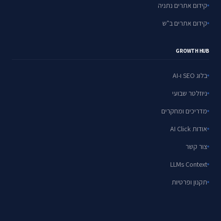
קידום אתרים נתניה
קידום אתרים ב"ש
GROWTH HUB
בלוג SEO ו-AI
ניוזלטר שבועי
מדריכים ומחקרים
אודות AI Click
צור קשר
LLMs Context
תקנון ופרטיות