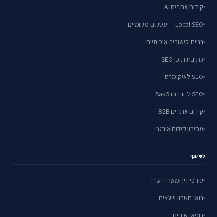
קידום אתרים AI
Local SEO — עסקים מקומיים
בניית קישורים איכותיים
כתיבת תוכן SEO
SEO לאיקומרס
SEO לחברות SaaS
קידום אתרים B2B
מחירון קידום אורגני
לפי ענף
עורכי דין ומשרדי עו"ד
רואי חשבון ויועצים
רופאי שיניים