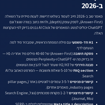
ב-2026
מאמר טוב ב-2026 חייב לעמוד בשלוש דרישות: לענות מיידית על השאלה
(Answer-First), לספק עומק (depth), ולהיות כתוב בצורה שגוגל וגם
ChatGPT יכולים לצטט. המאמרים של AI Click נבנים בדיוק לפי העקרונות
האלה.
H1 חד-משמעי
עם מילת המפתח הראשית, שמבהיר מיד למה
הגעתם לדף.
פסקת תשובה
(Answer-First) של 40-60 מילים מיד אחרי ה-H1 —
זה בדיוק מה ש-ChatGPT ו-Perplexity מצטטים.
מבנה היררכי
של H2/H3 שעוזר לגוגל להבין את הנושאים.
FAQ section
של 5-10 שאלות ותשובות — הפורמט האהוב על AI
Search.
קישורים פנימיים
ל-3-5 עמודים רלוונטיים באתר (pillar pages,
industry pages, מאמרים אחרים).
קישורים חיצוניים
ל-1-2 מקורות סמכותיים (גוגל, Search Engine
Journal, Moz).
Meta title + description
אופטימליים לקליק ב-SERP.