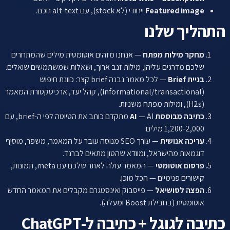
Featured image
ייחודי (לא stock), עם alt-text חכם.
התהליך שלנו
מחקר מילות מפתח
— אנחנו מזהים אוטומטית מילים שהמתחרים
שלכם מדרגים עליהן, מילות זנב ארוך, ושאלות שמשתמשים שואלים.
בניית Brief
— לכל מאמר נבנה brief קצר: כוונת חיפוש
(informational/transactional), קהל יעד, ארכיטקטורת המאמר
(H2s), ומילות מפתח משניות.
כתיבה מבוססת AI
— AI מתקדם כותב את הטיוטה לפי ה-brief, עם
1,200-2,000 מילים.
עריכה אנושית
— עורך SEO מנוסה עובר על המאמר, משפר, מוסיף
דוגמאות מהישראל, ומוודא שהטון מתאים לברנד.
פרסום אוטומטי
— המאמר עולה לאתר שלכם עם meta, תמונות,
קישורים פנימיים — הכל מוכן.
הפצה לסושיאל
— פייסבוק ואינסטגרם מקבלים את המאמר החדש
אוטומטית (בחבילת Boost ומעלה).
כתיבה לגוגל + כתיבה ל-ChatGPT