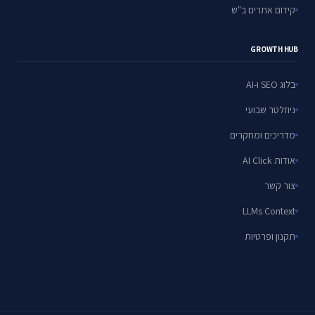
קידום אתרים ב"ש
GROWTH HUB
בלוג SEO ו-AI
ניוזלטר שבועי
מדריכים ומחקרים
אודות AI Click
צור קשר
LLMs Context
תקנון ופרטיות