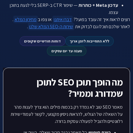
עדכון Meta + כותרות
— שיפור CTR ב-SERP בלי לגעת בתוכן
עצמו.
רוצים לראות איך זה עובד בפועל?
דברו איתנו
או צפו ב
מחירון המלא
.
לאתר שלכם תוכלו גם לבדוק את
שירות ה-SEO המלא שלנו
.
ללא התחייבות לזמן ארוך
דוחות חודשיים שקופים
מענה עד יום עסקים
מה הופך תוכן SEO לתוכן
שמדורג וממיר?
מאמר SEO טוב לא נמדד רק בכמות מילים. הוא צריך לענות מהר
על השאלה של הגולש, להראות ניסיון מקצועי, לקשר לעמודי שירות
רלוונטיים ולהוביל לפעולה עסקית ברורה.
כוונת חיפוש:
כל מאמר נבנה סביב שאלה, בעיה או