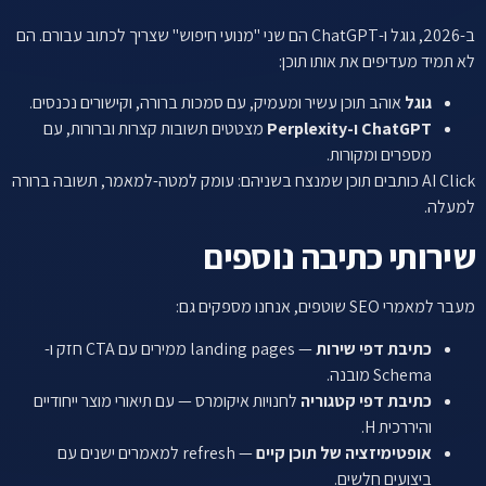
ב-2026, גוגל ו-ChatGPT הם שני "מנועי חיפוש" שצריך לכתוב עבורם. הם
לא תמיד מעדיפים את אותו תוכן:
גוגל
אוהב תוכן עשיר ומעמיק, עם סמכות ברורה, וקישורים נכנסים.
ChatGPT ו-Perplexity
מצטטים תשובות קצרות וברורות, עם
מספרים ומקורות.
AI Click כותבים תוכן שמנצח בשניהם: עומק למטה-למאמר, תשובה ברורה
למעלה.
שירותי כתיבה נוספים
מעבר למאמרי SEO שוטפים, אנחנו מספקים גם:
כתיבת דפי שירות
— landing pages ממירים עם CTA חזק ו-
Schema מובנה.
כתיבת דפי קטגוריה
לחנויות איקומרס — עם תיאורי מוצר ייחודיים
והיררכית H.
אופטימיזציה של תוכן קיים
— refresh למאמרים ישנים עם
ביצועים חלשים.