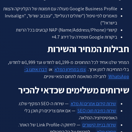
Google Business Profile מעולה עם תמונות של הקליניקה והצוות
מאמרים לפי טיפול ("שתלים דנטליים", "עצבוב שורש", "Invisalign
בישראל")
קישורי NAP (Name/Address/Phone) קבועים בכל הרשת
ביקורות Google ושמירה על דירוג 4.7+
חבילות המחיר והשירות
המחיר שלנו אחיד לכל התחומים: מ-₪1,199 לחודש ועד ₪1,999 לחודש,
בלי התחייבות לזמן ארוך.
צפו במחירון המלא
או
דברו איתנו ב-
WhatsApp
לחבילה מותאמת לתחום הפאי שיניים.
שירותים משלימים שכדאי להכיר
שירות קידום אתרים AI מלא
— שירות ה-SEO המקיף שלנו.
שירות כתיבת תוכן SEO
— אם אתם צריכים רק תוכן בלי
האופטימיזציה המלאה.
שירות בניית קישורים
— לחיזוק ה-Link Profile של האתר.
מחירון מלא
— לפרטים על כל החבילות.