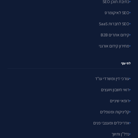
כתיבת תוכן SEO
SEO לאיקומרס
SEO לחברות SaaS
קידום אתרים B2B
מחירון קידום אורגני
לפי ענף
עורכי דין ומשרדי עו"ד
רואי חשבון ויועצים
רופאי שיניים
קליניקות ומטפלים
אדריכלים ומעצבי פנים
נדל"ן ותיווך