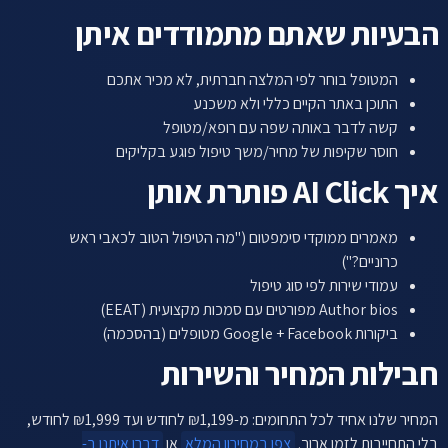
הבעיות שאתם מתמודדים איתן
המטופל בוחר לפי המלצה חברתית, לא מכיר אתכם
התוכן באתר הקיים כללי ולא משכנע
קשה לדבר באותה שפה עם רופא/מטופל
חוסר שקיפות של מחיר/משך טיפול פוגע בקליקים
איך AI Click פותרת אותן
מאמרים ממוקדי סימפטום ("מה הטיפול הטוב לכאבי ראש
כרוניים?")
עמודי שירות לפי סוג טיפול
Author bios מפורטים עם סמכות מקצועית (EEAT)
ביקורות Google + Facebook מטופלים (בהסכמה)
חבילות המחיר והשירות
המחיר שלנו אחיד לכל התחומים: מ-₪1,199 לחודש ועד ₪1,999 לחודש,
בלי התחייבות לזמן ארוך.
צפו במחירון המלא
או
דברו איתנו ב-