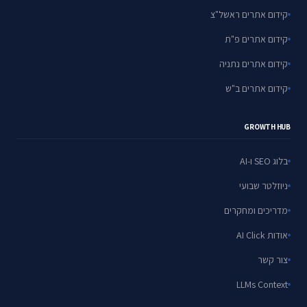
קידום אתרים ראשל"צ
קידום אתרים פ"ת
קידום אתרים נתניה
קידום אתרים ב"ש
GROWTH HUB
בלוג SEO ו-AI
ניוזלטר שבועי
מדריכים ומחקרים
אודות AI Click
צור קשר
LLMs Context