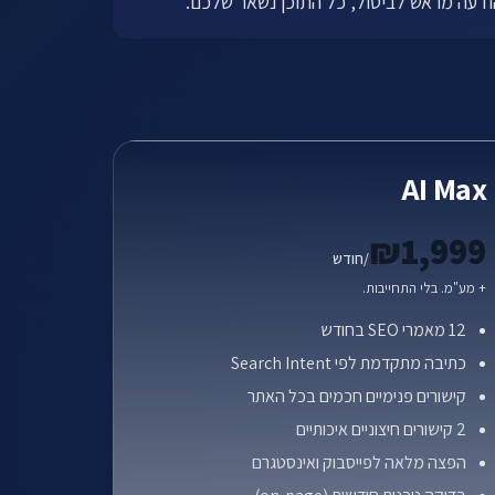
AI Max
₪1,999
/חודש
+ מע"מ. בלי התחייבות.
12 מאמרי SEO בחודש
כתיבה מתקדמת לפי Search Intent
קישורים פנימיים חכמים בכל האתר
2 קישורים חיצוניים איכותיים
הפצה מלאה לפייסבוק ואינסטגרם