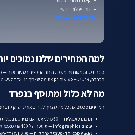
קישור חיצוני 1 איכותי
דוח פעילות חודשי
התחילו עם AI Start
למה המחירים שלנו נמוכים יותר מסוכנ
הכבדה, אנשי SEO עושים רק את מה שצריך בני אדם לעשות (אסטרטגיה, עריכה, פיקוח). התוצאה: פי 3 תוכן בפחות מחצי מהעלות.
מה לא כלול ומתוסף בנפרד
המחירים מכסים את כל מה שצריך לקידום אורגני שוטף. דברים
תרגום לאנגלית
— ₪60 למאמר אם צריך גם בנגלית (רק לחברות SaaS בד"כ).
עיצוב infographics
— תוספת של ₪400 למאמר אם רוצים גרפים מלאים.
Audit טכני חד-פעמי
לאתר קיים — ₪1,200 (חד-פעמי, כולל המלצות ליישום).