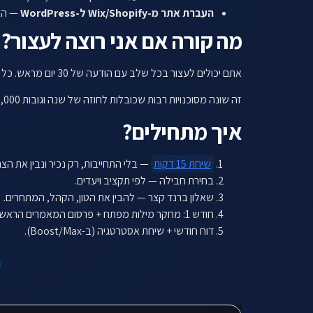
העברת אתר מ-Wix/Shopify ל-WordPress
— הצע
מה קורה אם אני רוצה לעצור?
אתם יכולים לעצור בכל שלב עם הודעה של 30 יום מראש. כל התוכן שנוצר (המאמרים, הקישורים, המטא-דאטה) נשאר שלכם ב-100%. אנחנו לא לוקחים את התוכן חזרה ולא מוסיפים "קנס יציאה".
זה שונה מסוכנויות רבות שכובלות לחוזה של שנה וגובות ₪3,000-5,000 "קנס ביטול". אנחנו מאמינים שאם אנחנו לא טובים, אין סיבה שתישארו.
איך מתחילים?
שיחת 15 דקות
— בלי התחייבות, רק נכיר ונבין את הצ
בחירת חבילה — לפי תקציב ויעדים.
שאלון ברנד קצר — להבין את הטון, הקהל, המתחרים.
חודש 1: מחקר מילות מפתח + פרסום המאמרים הראשונים.
דוח חודשי + שיחת אסטרטגיה (ב-Boost/Max).