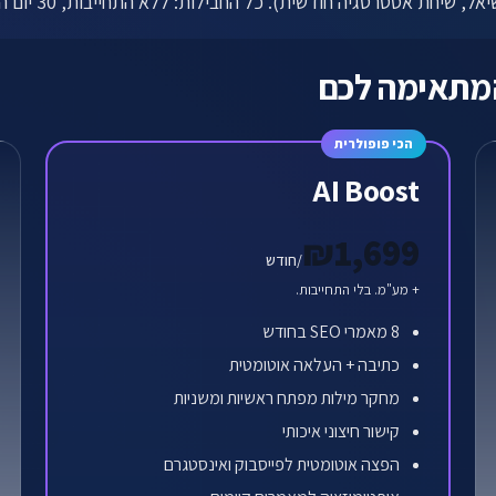
לתיאום שיחה ←
הכי פופולרית
AI Boost
₪1,699
/חודש
+ מע"מ. בלי התחייבות.
8 מאמרי SEO בחודש
כתיבה + העלאה אוטומטית
מחקר מילות מפתח ראשיות ומשניות
קישור חיצוני איכותי
הפצה אוטומטית לפייסבוק ואינסטגרם