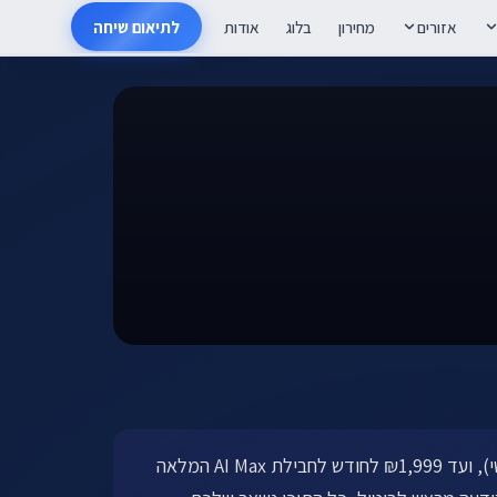
אזורים
מחירון
בלוג
אודות
לתיאום שיחה
מתחיל ב-₪1,199 לחודש לחבילת AI Start (4 מאמרי SEO, קישור חיצוני, דוח חודשי), ועד ₪1,999 לחודש לחבילת AI Max המלאה