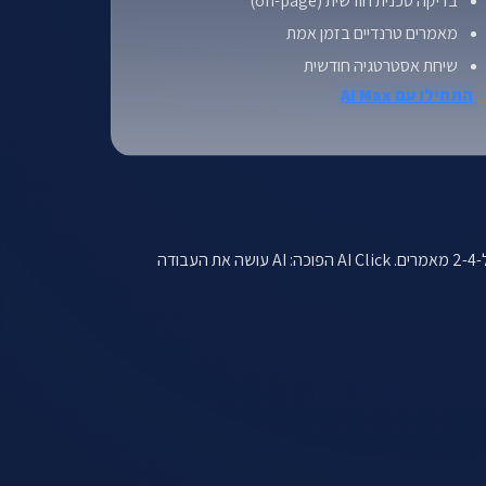
בדיקה טכנית חודשית (on-page)
מאמרים טרנדיים בזמן אמת
שיחת אסטרטגיה חודשית
התחילו עם AI Max
סוכנות SEO מסורתית משקיעה רוב התקציב בשעות אדם — פגישות, מחקר ידני, כתיבה בסגנון עצל-אנושי. האקווייב: ₪3,500-8,000 בחודש ל-2-4 מאמרים. AI Click הפוכה: AI עושה את העבודה