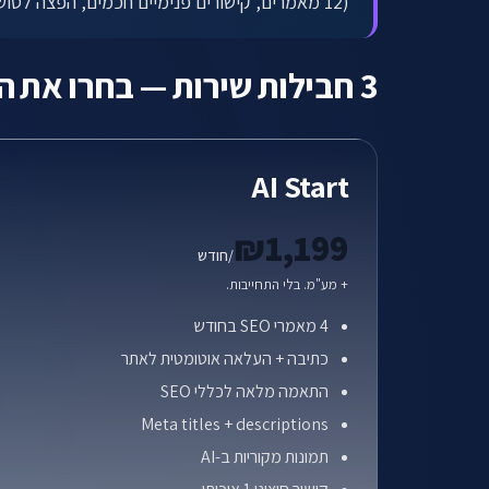
(12 מאמרים, קישורים פנימיים חכמים, הפצה לסושיאל, שיחת אסטרטגיה חודשית). כל החבילות: ללא התחייבות, 30 יום הודעה מראש לביטול, כל התוכן נשאר שלכם.
3 חבילות שירות — בחרו את המתאימה לכם
AI Start
₪1,199
/חודש
+ מע"מ. בלי התחייבות.
4 מאמרי SEO בחודש
כתיבה + העלאה אוטומטית לאתר
התאמה מלאה לכללי SEO
Meta titles + descriptions
תמונות מקוריות ב-AI