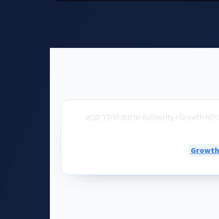
מתאים במיוחד לחבילות Growth ו-Authority שרוצות תהליך קבוע