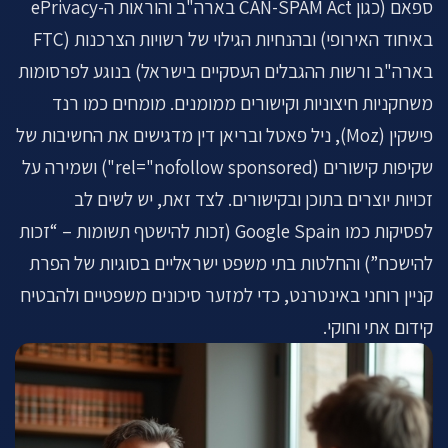
ספאם (כגון CAN-SPAM Act בארה"ב והוראות ה-ePrivacy
באיחוד האירופי) ובהנחיות הגילוי של רשויות הצרכנות (FTC
בארה"ב ורשות ההגבלים העסקיים בישראל) בנוגע לפרסומות
משחקניות חיצוניות וקישורים ממומנים. מומחים כמו רנד
פישקין (Moz), ניל פאטל ובריאן דין מדגישים את החשיבות של
שקיפות קישורים (rel="nofollow sponsored") ושמירה על
זכויות יוצרים בתוכן ובקישורים. לצד זאת, יש לשים לב
לפסיקות כמו Google Spain (זכות להישטף תשומות – “זכות
להישכח”) והחלטות בתי משפט ישראליים בסוגיות של הפרת
קניין רוחני באינטרנט, כדי למזער סיכונים משפטיים ולהבטיח
קידום אתי וחוקי.