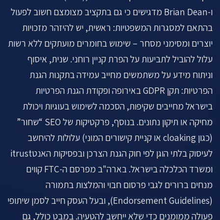
ו-Brian Dean מדגישים כי גם בתקציב מצומצם חשוב לפעול
בהתאם למסגרות המשפטיות: ראשית, יש להיזהר מזכויות
יוצרים ומסימני מסחר – שימוש בחומרים מועתקים ללא רשות
עלול להוביל לתביעות על הפרת קניין רוחני. שנית, איסוף
וניתוח מידע על משתמשים מחייב עמידה בתקנות הגנת
הפרטיות: תקן GDPR באירופה ופקודת הגנת הפרטיות
בישראל מחייבים שקיפות, הסכמה לשימוש בעוגיות ויכולת
מחיקה או תיקון נתונים. בנוסף, פרקטיקות של SEO “שחור”
(כגון cloaking או קניית קישורים המוני) עלולות להיחשב
לעיסוק בלתי הוגן לפי חוק הגנת הצרכן ובפסיקות האנטitrust
ומשרד הכלכלה בישראל. בארה"ב מפרסם ה-FTC קווים
מנחים ברורים לגבי פרסום חבוי והמלצות בתמורה
(Endorsement Guidelines), ובעל העסק חייב לסמן שיתופי
פעולה ממומנים כדי שלא ייחשב להטעיה. במבט כולל, גם