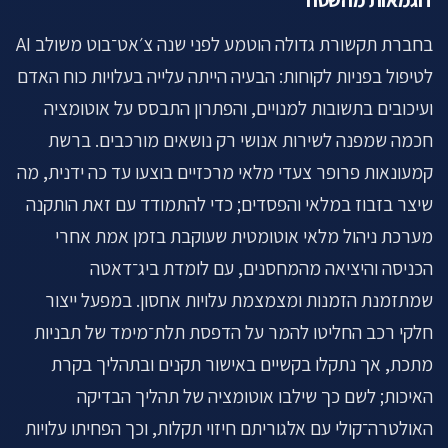
בחברת תקשורת גדולה הוטמע לפני שנה צ׳אט־בוט משולב AI
לטיפול בפניות לקוחות: הבעיה הייתה עלייה בעלויות כוח האדם
ועיכובים בתשובות למנויים, והפתרון התבסס על אוטומציה
חכמה שמפנה לשירות אנושי רק נושאים מורכבים. ברשת
קמעונאות פרופר צעדי מלאי מרכזיים בוצעו עד כה ידנית, מה
שיצר בזבוז במלאי והפסדים; כדי להתמודד עם זאת הותקנה
מערכת ניהול מלאי אוטומטית שעוקבת בזמן אמת אחרי
הכניסה והיציאה מהמחסנים, עם לומדת ביג־דאטה
שמתזמנת הזמנות ומצמצמת עלויות אחסון. במפעל ייצור
חלקי רכב החליטו להמר על הדפסת תלת־מימד של תבניות
מתכת, אך נתקלו בקשיים באישור תקנים ובתהליך בקרת
האיכות; לשם כך שילבו אוטומציה של תהליך הבדיקה
האולטרה־קולי עם אלגוריתם חיזוי תקלות, וכך הפחיתו עלויות