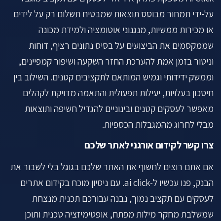
על-ידי תמחור מבוסס תוצאות שמבטיח תשלום רק על לידים
או מכירות ממשיות, מנגנוני אוטומציה ולמידת מכונה
שממקסמים את הביצועים על בסיס נתונים רציף, דוחות
וניטור בזמן אמת להערכת החזר השקעה ושיפור קמפיינים,
וממשק ידידותי וגמיש המותאם לתקציבים קטנים. השילוב בין
חיסכון בעלויות, יעילות תפעולית והתאמה מדויקת לקהלים
מאפשר לעסקים קטנים ובינוניים להגדיל חשיפה ותוצאות
מבלי לחרוג מהמגבלות הכספיות.
צרו קשר לקידום אורגני לאתר שלכם
אם אתם רוצים לחשוף את האתר שלכם בגוגל בלי לשבור את
הבנק, פנו עכשיו ל-ai click. עם ניסיון מוכח בקידום אתרים
לעסקים עם תקציב נמוך, נבנה עבורכם תכנית מנצחת
שמשלבת מחקר מילות מפתח, אופטימיזציה טכנית ותוכן