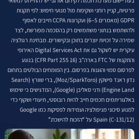
בעת יישום מערכת חכמה לקידום אורגני יש להתייחס לנושאי
פרטיות, קניין רוחני ושקיפות מול מנועי חיפוש: לפי תקנות
GDPR (מאמרים 5–6) ועקרונות CCPA חייבים לאסוף
ולהשתמש בנתוני משתמשים רק בהסכמה מפורשת, לצד
שמירה על זכויות יוצרים בתוכן ובקישורים. מבחינת רגולציה
עיקרית יש לשקול גם את Digital Services Act האירופי
והתקנות של FTC בארה"ב (16 CFR Part 255) בנוגע
לפרסום סמוי והוגנות בפרסום. בין המומחים הבולטים בתחום
נדון ראנד פישקין (Moz/SparkToro), ברי שוורץ (Search
Engine Land) ודני סאליבן (Google), המדגישים כי שימוש
באלגוריתמים חכמים חייב להיות רובוסטי, תיעודי ושקוף כדי
למנוע סיכוני מניפולציה ועמידות לפסיקות כמו Google
Spain (C-131/12) על “הזכות להישכח.”