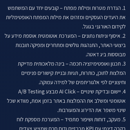
1. הגדרת מטרות ומילות מפתח – קובעים יחד עם המשתמש
את היעדים העסקיים ומזהים את מילות המפתח האופטימליות
לקידום האורגני בגוגל.
2. איסוף וניתוח נתונים – המערכת אוטומטית אוספת מידע על
ביצועי האתר, התנהגות גולשים ומתחרים ומפיקה תובנות
מבוססות ביג דאטה.
3. תכנון ואופטימיזציה חכמה – בינה מלאכותית מדייקת
המלצות לתוכן, כותרות, תגיות ובניית קישורים פנימיים
וחיצוניים לפי אלגוריתמים של למידה עמוקה.
4. יישום ובדיקת שינויים – AI Click מבצע A/B Testing
אוטומטי ומשלב את ההמלצות באתר בזמן אמת, מוודא שכל
שינוי משפר את הדירוג והמעורבות.
5. מעקב, דוחות ושיפור מתמיד – המערכת מספקת לוח
בקרה דינמי עם KPI מרכזיים ודוח חכם שמציע צעדים