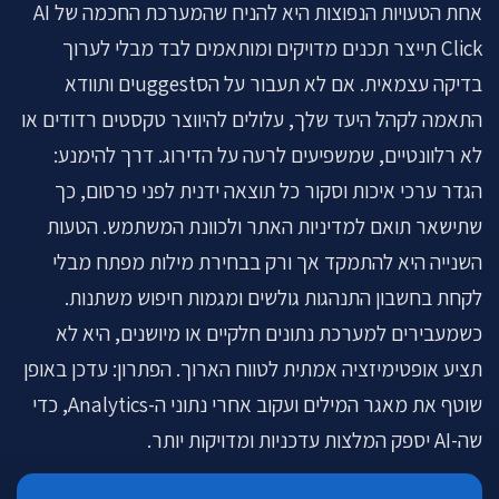
אחת הטעויות הנפוצות היא להניח שהמערכת החכמה של AI
Click תייצר תכנים מדויקים ומותאמים לבד מבלי לערוך
בדיקה עצמאית. אם לא תעבור על הסuggestים ותוודא
התאמה לקהל היעד שלך, עלולים להיווצר טקסטים רדודים או
לא רלוונטיים, שמשפיעים לרעה על הדירוג. דרך להימנע:
הגדר ערכי איכות וסקור כל תוצאה ידנית לפני פרסום, כך
שתישאר תואם למדיניות האתר ולכוונת המשתמש. הטעות
השנייה היא להתמקד אך ורק בבחירת מילות מפתח מבלי
לקחת בחשבון התנהגות גולשים ומגמות חיפוש משתנות.
כשמעבירים למערכת נתונים חלקיים או מיושנים, היא לא
תציע אופטימיזציה אמתית לטווח הארוך. הפתרון: עדכן באופן
שוטף את מאגר המילים ועקוב אחרי נתוני ה-Analytics, כדי
שה-AI יספק המלצות עדכניות ומדויקות יותר.