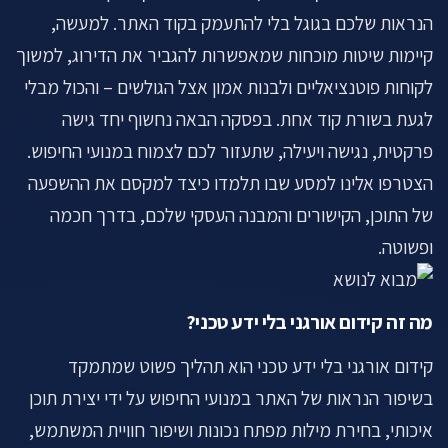
לתיאום שיחה ←
הנראות שלכם בגוגל בלי להתעמק בקוד האתר. למעשה,
קיימות שיטות מוכחות שמאפשרות להגביר את הדירוג, למשוך
לקוחות פוטנציאליים ולבנות אמון אצל הגולשים – והכול מבלי
לגעת בשורת קוד אחת. בפסקה הבאה נחשוף יחד גישה
פרקטית, נגישה ויעילה, שתעזור לכם לצמוח במנועי החיפוש.
הצטרפו אלינו למסע שבו תלמדו כיצד למקסם את ההשפעה
של התוכן, הקישורים והמבנה העסקי שלכם, בדרך חכמה
ופשוטה.
מה זה קידום אורגני בלי ידע טכני?
קידום אורגני בלי ידע טכני הוא תהליך פשוט שמתמקד
בשיפור הנראות של האתר במנועי החיפוש על ידי יצירת תוכן
איכותי, בחירת מילות מפתח נכונות ושיפור חוויית המשתמש,