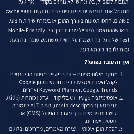
ותגובות למובייל, בטענה ש”לא נוגעים בקוד” – אך גוגל
מתגמל אתרים מהירים וידידותיים לנייד. תתקינו תוספי cache
פשוטים, דחסו תמונות בעורך התוכן או בעזרת שירות חיצוני,
וודאו שההתאמה למובייל עובדת דרך כלי Mobile-Friendly
Test של גוגל. כך תשמרו על חוויית משתמש טובה ובה בעת
גם תעלו בדירוג האורגני.
איך זה עובד בפועל?
מחקר מילות מפתח – זיהוי ביטויי המפתח הרלוונטיים
לקהל היעד באמצעות כלים חינמיים כגון Google
Keyword Planner, Google Trends ואחרים.
אופטימיזציה On-Page בלי קוד – עדכון כותרות (title),
תגי מטא (meta description), תגיות ALT לתמונות
וקישורים פנימיים דרך מערכת הניהול (CMS) או
תוספים ייעודיים.
הפקת תוכן איכותי – יצירת מאמרים, מדריכים ובלוגים