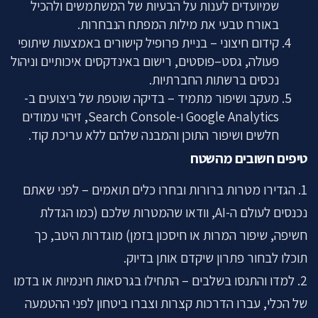
שמיועדים לענות על הבעיות של המשתמשים ולהכיל
באורח טבעי את מילות המפתח הנבחרות.
קידום חיצוני – בניית פרופיל קישורים באמצעות שיתופי
פעולה, גסט–פוסטים, רישום באינדקסים איכותיים וניהול
נכסים ברשתות החברתיות.
מעקב ושיפור מתמיד – בדיקה שוטפת של ביצועים ב-
Google Analytics ו-Search Console, זיהוי עמודים
חלשים ושיפור התוכן והמבנה שלהם ללא עריכת קוד.
טיפים חשובים מהשטח
1. הגדירו מטרות ברורות ובחרו כלים תואמים – לפני שאתם
נכנסים לעולם ה-AI, וודאו שהמטרות שלכם (כמו הגדלת
חשיפה, שיפור המרות או חיסכון בזמן) מוגדרות היטב, כך
תוכלו לבחור פתרון שיקדם אותן בדיוק.
2. למדו והתנסו בשלבים – התחילו בגרסאות חינמיות או בדמו
של הכלי, עברו הדרכות קצרות וצברו ביטחון לפני ההטמעה