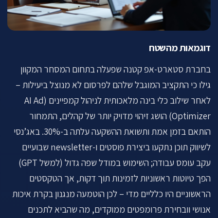
דוגמאות מהשטח
בחברת סטארט-אפ קטנה שפעלה בתחום המסחר המקוון
גילו כי התקציב המוגבל שלהם לפרסום לא מנוצל ביעילות –
לאחר שילוב כלי בינה מלאכותית לניהול קמפיינים (AI Ad
Optimizer) הושג זיהוי מדויק יותר של קהלים, התמחור
הותאם בזמן אמת ותשואת ההשקעה עלתה ב-30%. באג’נסי
לשיווק תוכן נתקעו ביצירת פוסטים ו-newsletter שבועיים
עקב עומס עבודה; השימוש במודל שפה גדול (למשל GPT)
הפך טיוטות ראשוניות לזמינות תוך דקות, אך הטקסטים
הראשוניים היו כלליים מדי – לכן הוטמעה מנגנון בקרת איכות
אנושי וובחירת פרומפטים ממוקדים, מה שהביא לתכנים