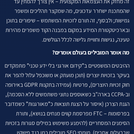
זה מחזק את העצמאות המקצועית – אין צורך להמתין עד
שהמתכנת ישחרר עדכונים, מה שמקצר תהליכים ומשפר
גמישות; ולבסוף, זה תורם לזכויות המשתמש – שיפורים בתוכן
ובארכיטקטורת המידע במקום במבנה הקוד משפרים מהירות
טעינה, נגישות וחוויית גלישה לכלל הגולשים.
מה אומר המובילים בעולם אומרים?
ההיבטים המשפטיים ב”קידום אורגני בלי ידע טכני” מתמקדים
בעיקר בזכויות יוצרים (תוכן מועתק או משוכפל עלול להפר את
חוק זכויות היוצרים), פרטיות (עמידה בתקנות GDPR באירופה
וב-CCPA בארה"ב כשאוספים נתוני משתמשים ללא הסכמה),
הגנת הצרכן (איסור על הצגת תוצאות כ”מאורגנות” כשמדובר
בפרסומות – FTC מפרסמת קווים מנחים בנושא), ותורת
הסימנים המסחריים (להימנע משימוש במילים סגורות בזכויות
שבבעלות אחרים). מומחי SEO מובילים כמו רנד פישקין