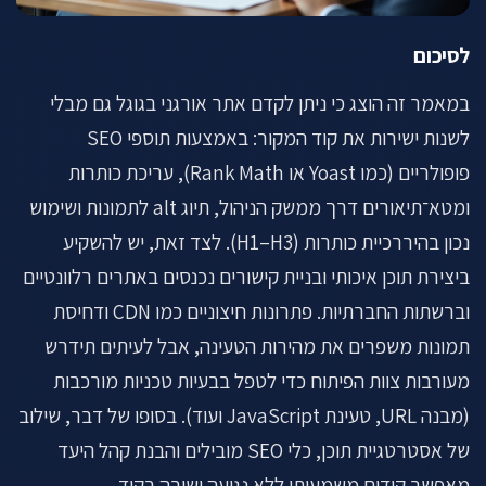
לסיכום
במאמר זה הוצג כי ניתן לקדם אתר אורגני בגוגל גם מבלי
לשנות ישירות את קוד המקור: באמצעות תוספי SEO
פופולריים (כמו Yoast או Rank Math), עריכת כותרות
ומטא־תיאורים דרך ממשק הניהול, תיוג alt לתמונות ושימוש
נכון בהיררכיית כותרות (H1–H3). לצד זאת, יש להשקיע
ביצירת תוכן איכותי ובניית קישורים נכנסים באתרים רלוונטיים
וברשתות החברתיות. פתרונות חיצוניים כמו CDN ודחיסת
תמונות משפרים את מהירות הטעינה, אבל לעיתים תידרש
מעורבות צוות הפיתוח כדי לטפל בבעיות טכניות מורכבות
(מבנה URL, טעינת JavaScript ועוד). בסופו של דבר, שילוב
של אסטרטגיית תוכן, כלי SEO מובילים והבנת קהל היעד
מאפשר קידום משמעותי ללא נגיעה ישירה בקוד.