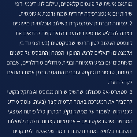
מותאם אישית של פונטים קלאסיים, שילוב לוגו דינמי ודפי
שירות עם אינפוגרפיקה ייחודית שמתעדכנת אוטומטית.
2. עמותה חברתית שמתמקדת בשילוב אוכלוסיות מיעוטים
רצתה להבליט את סיפוריה ועבורה היה קשה להתאים את
קונספט העיצוב לטון הרגשי שבטקסטים (בעיה: ניגוד בין
אלמנטים ויזואליים לרגש התוכן). הפתרון התבסס על סשנים
משותפים עם נציגי העמותה ובניית מודולים מודולריים, שבהם
תמונות, סרטונים וטקסט עוברים התאמה בזמן אמת בהתאם
לקהל היעד.
3. סטארט-אפ טכנולוגי שהשיק שירות מבוסס AI נתקל בקושי
להסביר את המערכת באתר תדמית קצר (בעיה: עומס מידע
טכני וקושי לשמור על ממשק נקי). הפתרון כלל פיתוח אמצעי
המחשה אינטראקטיביים – אנימציות קצרות, חלוקה לשאלות
ותשובות בלחיצה אחת ודשבורד דמה שמאפשר למבקרים