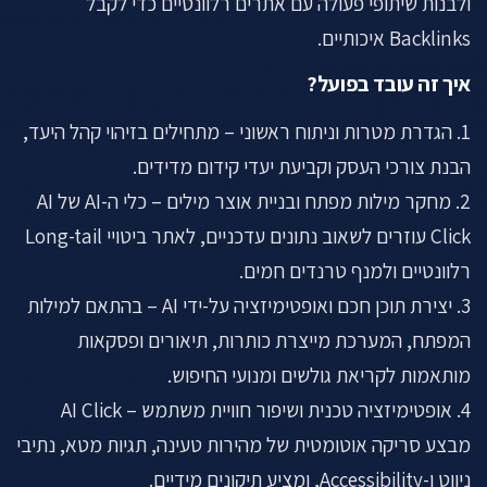
ולבנות שיתופי פעולה עם אתרים רלוונטיים כדי לקבל
Backlinks איכותיים.
איך זה עובד בפועל?
1. הגדרת מטרות וניתוח ראשוני – מתחילים בזיהוי קהל היעד,
הבנת צורכי העסק וקביעת יעדי קידום מדידים.
2. מחקר מילות מפתח ובניית אוצר מילים – כלי ה-AI של AI
Click עוזרים לשאוב נתונים עדכניים, לאתר ביטויי Long-tail
רלוונטיים ולמנף טרנדים חמים.
3. יצירת תוכן חכם ואופטימיזציה על-ידי AI – בהתאם למילות
המפתח, המערכת מייצרת כותרות, תיאורים ופסקאות
מותאמות לקריאת גולשים ומנועי החיפוש.
4. אופטימיזציה טכנית ושיפור חוויית משתמש – AI Click
מבצע סריקה אוטומטית של מהירות טעינה, תגיות מטא, נתיבי
ניווט ו-Accessibility, ומציע תיקונים מידיים.