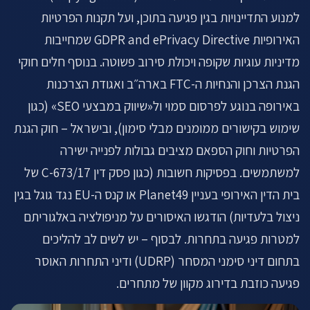
למנוע התדיינויות בגין פגיעה בתוכן, ועל תקנות הפרטיות
האירופיות GDPR and ePrivacy Directive שמחייבות
מדיניות עוגיות שקופה ויכולת סירוב פשוטה. בנוסף חלים חוקי
הגנת הצרכן והנחיות ה-FTC בארה״ב ואגודת הצרכנות
באירופה בנוגע לפרסום סמוי ול«שיווק במבצעי SEO» (כגון
שימוש בקישורים ממומנים מבלי סימון), ובישראל – חוק הגנת
הפרטיות וחוק הספאם מציבים גבולות לפנייה ישירה
למשתמשים. בפסיקות חשובות (כגון פסק דין C-673/17 של
בית הדין האירופי בעניין Planet49 או קנס ה-EU נגד גוגל בגין
ניצול בלעדיות) הודגשו האיסורים על מניפולציה באלגוריתם
למטרות פגיעה בתחרות. לבסוף – יש לשים לב להליכים
בתחום דיני סימני המסחר (UDRP) ודיני התחרות האוסר
פגיעה כוזבת בדירוג מקוון של מתחרים.