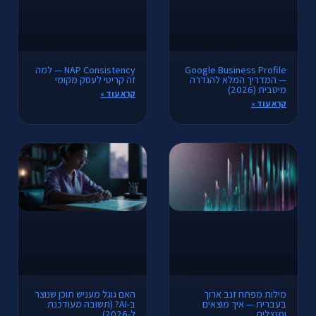
Google Business Profile
NAP Consistency — למה
— המדריך המלא להגדרה
זה קריטי לעסק מקומי
מיטבית (2026)
קרא עוד »
קרא עוד »
מילות מפתח זנב ארוך
האם גוגל מעניש תוכן שנוצר
בעברית — איך מוצאים
ב-AI? (תשובה מעודכנת
ומנצלים
ל-2026)