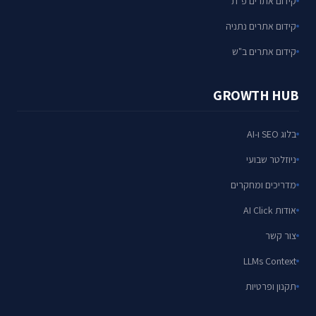
קידום אתרים פ"ת
קידום אתרים נתניה
קידום אתרים ב"ש
GROWTH HUB
בלוג SEO ו-AI
ניוזלטר שבועי
מדריכים ומחקרים
אודות AI Click
צור קשר
LLMs Context
תקנון ופרטיות