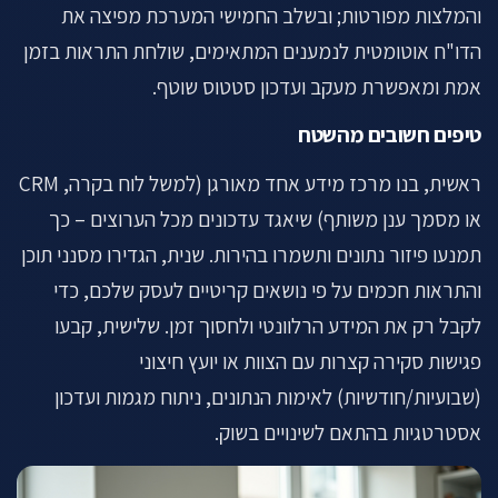
והמלצות מפורטות; ובשלב החמישי המערכת מפיצה את
הדו"ח אוטומטית לנמענים המתאימים, שולחת התראות בזמן
אמת ומאפשרת מעקב ועדכון סטטוס שוטף.
טיפים חשובים מהשטח
ראשית, בנו מרכז מידע אחד מאורגן (למשל לוח בקרה, CRM
או מסמך ענן משותף) שיאגד עדכונים מכל הערוצים – כך
תמנעו פיזור נתונים ותשמרו בהירות. שנית, הגדירו מסנני תוכן
והתראות חכמים על פי נושאים קריטיים לעסק שלכם, כדי
לקבל רק את המידע הרלוונטי ולחסוך זמן. שלישית, קבעו
פגישות סקירה קצרות עם הצוות או יועץ חיצוני
(שבועיות/חודשיות) לאימות הנתונים, ניתוח מגמות ועדכון
אסטרטגיות בהתאם לשינויים בשוק.